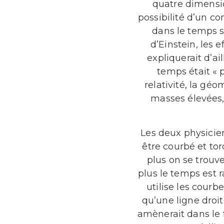
quatre dimensi
possibilité d’un c
dans le temps so
d’Einstein, les e
expliquerait d’ail
temps était « p
relativité, la gé
masses élevées, 
Les deux physicie
être courbé et tor
plus on se trouv
plus le temps est 
utilise les courb
qu’une ligne droit
amènerait dans le f