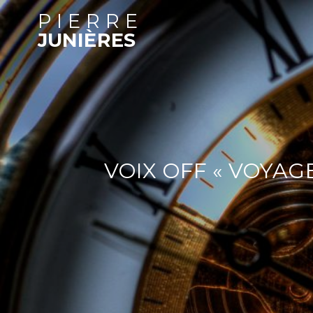
PIERRE
JUNIÈRES
VOIX OFF « VOYAG