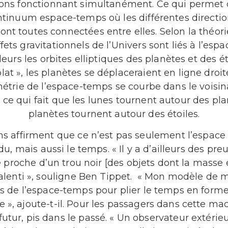
ons fonctionnant simultanément. Ce qui permet d
ontinuum espace-temps où les différentes directio
nt toutes connectées entre elles. Selon la théorie
ffets gravitationnels de l’Univers sont liés à l’es
leurs les orbites elliptiques des planètes et des ét
lat », les planètes se déplaceraient en ligne droit
ométrie de l’espace-temps se courbe dans le voisi
ce qui fait que les lunes tournent autour des pla
planètes tournent autour des étoiles.
ns affirment que ce n’est pas seulement l’espace
du, mais aussi le temps. « Il y a d’ailleurs des p
e proche d’un trou noir [des objets dont la masse 
ralenti », souligne Ben Tippet. « Mon modèle de
es de l’espace-temps pour plier le temps en forme
e », ajoute-t-il. Pour les passagers dans cette mac
utur, pis dans le passé. « Un observateur extérieu