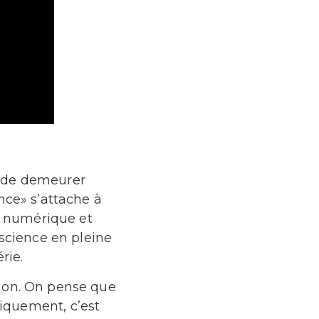
s de demeurer
nce» s’attache à
ie numérique et
 science en pleine
rie.
tion. On pense que
iquement, c’est