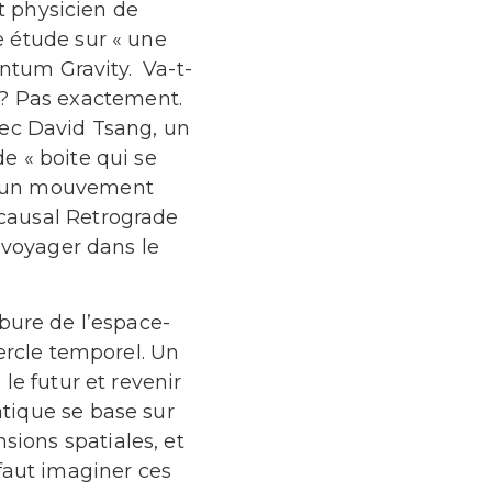
t physicien de
e étude sur « une
ntum Gravity. Va-t-
r? Pas exactement.
ec David Tsang, un
de « boite qui se
ns un mouvement
Acausal Retrograde
voyager dans le
urbure de l’espace-
ercle temporel. Un
le futur et revenir
atique se base sur
nsions spatiales, et
faut imaginer ces