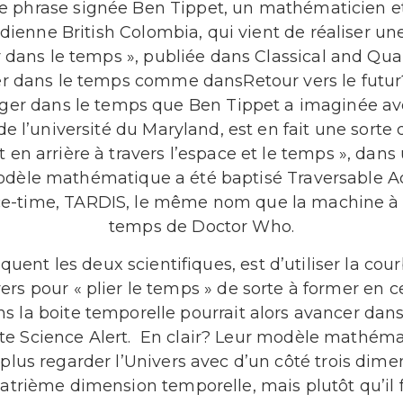
ne phrase signée Ben Tippet, un mathématicien e
adienne British Colombia, qui vient de réaliser un
dans le temps », publiée dans Classical and Qua
r dans le temps comme dansRetour vers le futu
ger dans le temps que Ben Tippet a imaginée av
e l’université du Maryland, est en fait une sorte 
t en arrière à travers l’espace et le temps », da
modèle mathématique a été baptisé Traversable 
e-time, TARDIS, le même nom que la machine à 
temps de Doctor Who.
iquent les deux scientifiques, est d’utiliser la co
ers pour « plier le temps » de sorte à former en c
s la boite temporelle pourrait alors avancer dans 
rte Science Alert. En clair? Leur modèle mathém
t plus regarder l’Univers avec d’un côté trois dime
uatrième dimension temporelle, mais plutôt qu’il 