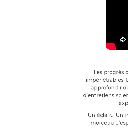
Les progrès 
impénétrables. 
approfondir de
d’entretiens scie
exp
Un éclair… Un i
morceau d’espa