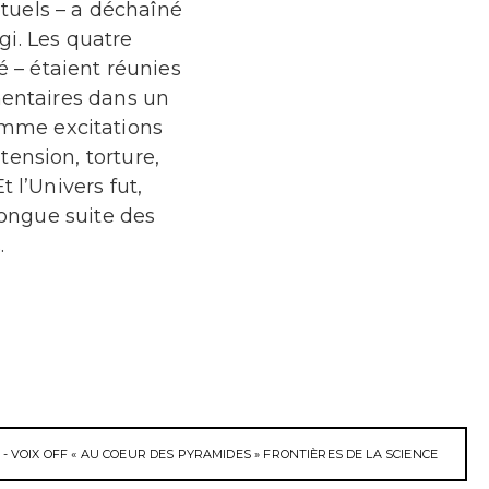
ptuels – a déchaîné
gi. Les quatre
é – étaient réunies
mentaires dans un
comme excitations
ension, torture,
t l’Univers fut,
ongue suite des
.
- VOIX OFF « AU COEUR DES PYRAMIDES » FRONTIÈRES DE LA SCIENCE