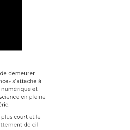
s de demeurer
nce» s’attache à
ie numérique et
 science en pleine
rie.
plus court et le
attement de cil