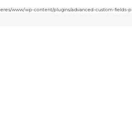
ieres/www/wp-content/plugins/advanced-custom-fields-pr
EXTRAITS VOIX OFF
COMÉDI