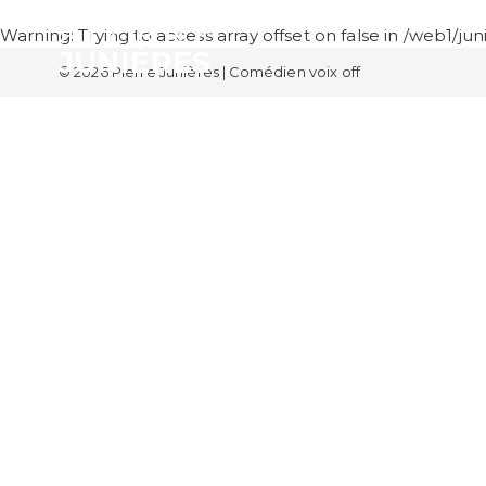
PIERRE
Warning
: Trying to access array offset on false in
/web1/jun
JUNIÈRES
© 2026 Pierre Junières | Comédien voix off